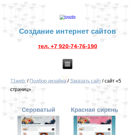
Создание интернет сайтов
тел. +7 920-74-76-190
71web:
/
Подбор дизайна
/
Заказать сайт
/
сайт «5
страниц»
Сероватый
Красная сирень