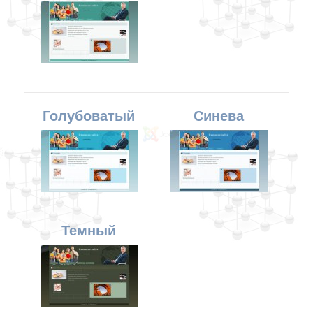
Голубоватый
Синева
Темный