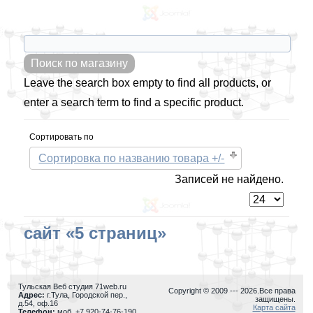
Leave the search box empty to find all products, or
enter a search term to find a specific product.
Сортировать по
Сортировка по названию товара +/-
Записей не найдено.
сайт «5 страниц»
Тульская Веб студия 71web.ru
Copyright © 2009 ---
2026.Все права
Адрес:
г.Тула
,
Городской пер.,
защищены.
д.54, оф.16
Карта сайта
Телефон:
моб. +7 920-74-76-190